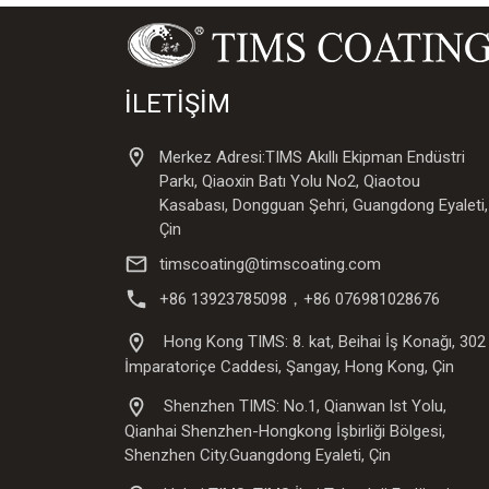
İLETİŞİM
Merkez Adresi:TIMS Akıllı Ekipman Endüstri
Parkı, Qiaoxin Batı Yolu No2, Qiaotou
Kasabası, Dongguan Şehri, Guangdong Eyaleti,
Çin
timscoating@timscoating.com
+86 13923785098，+86 076981028676
Hong Kong TIMS: 8. kat, Beihai İş Konağı, 302
İmparatoriçe Caddesi, Şangay, Hong Kong, Çin
Shenzhen TIMS: No.1, Qianwan lst Yolu,
Qianhai Shenzhen-Hongkong İşbirliği Bölgesi,
Shenzhen City.Guangdong Eyaleti, Çin