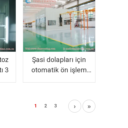
toz
Şasi dolapları için
ı 3
otomatik ön işlem
toz boya üretim hattı-
copy-67ea6662679db
›
»
1
2
3