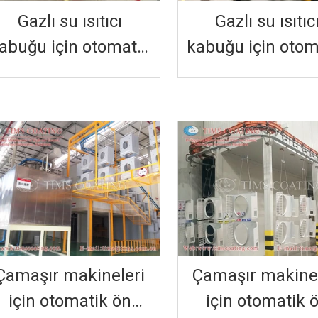
Gazlı su ısıtıcı
Gazlı su ısıtıc
abuğu için otomatik
kabuğu için otom
ön arıtma tozu
ön arıtma toz
püskürtme üretim
püskürtme üre
hattı
hattı
Çamaşır makineleri
Çamaşır makinel
için otomatik ön
için otomatik 