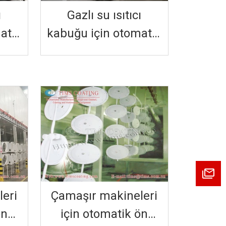
ı
Gazlı su ısıtıcı
atik
kabuğu için otomatik
u
ön arıtma tozu
tim
püskürtme üretim
hattı
eri
Çamaşır makineleri
ön
için otomatik ön