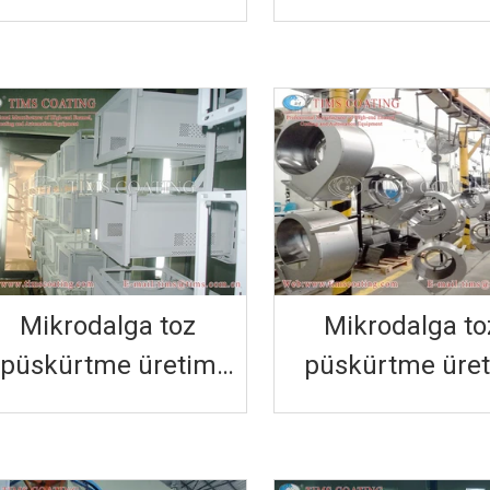
şlem toz püskürtme
işlem toz püskü
üretim hattı
üretim hattı
Mikrodalga toz
Mikrodalga to
püskürtme üretim
püskürtme üre
hattı
hattı