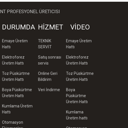
T PROFESYONEL ÜRETICISI
DURUMDA
HİZMET
VİDEO
Emaye Üretim
TEKNİK
Emaye Üretim
Hattı
SERVİT
Hattı
Elektroforez
Satış sonrası
Elektroforez
Üretim Hattı
servis
Üretim Hattı
Toz Püskürtme
Online Geri
Toz Püskürtme
Üretim Hattı
Bildirim
Üretim Hattı
Boya Püskürtme
Veri İndirme
Boya
Üretim Hattı
Püskürtme
Üretim Hattı
Kumlama Üretim
Hattı
Kumlama
Üretim hattı
Otomasyon