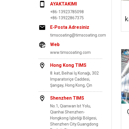
AYAKTAKIMI
+86-13923785098
k
+86-13922867375
E-Posta Adresiniz
timscoating@timscoating.com
Web
www.timscoating.com
Hong Kong TIMS
8. kat, Beihai İş Konağı, 302
İmparatoriçe Caddesi,
Şangay, Hong Kong, Çin
Shenzhen TIMS
No.1, Qianwan lst Yolu,
Qianhai Shenzhen-
Hongkong İşbirliği Bölgesi,
Shenzhen City.Guangdong