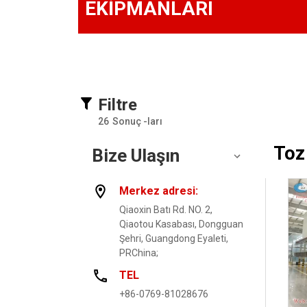
EKİPMANLARI
Filtre
26
Sonuç -ları
Toz
Bize Ulaşın
Merkez adresi:
Qiaoxin Batı Rd. NO. 2,
Qiaotou Kasabası, Dongguan
Şehri, Guangdong Eyaleti,
PRChina;
TEL
+86-0769-81028676