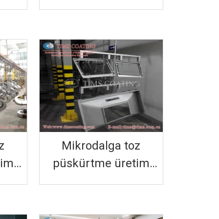
rtme
işlem toz püskürtme
üretim hattı
z
Mikrodalga toz
tim
püskürtme üretim
hattı